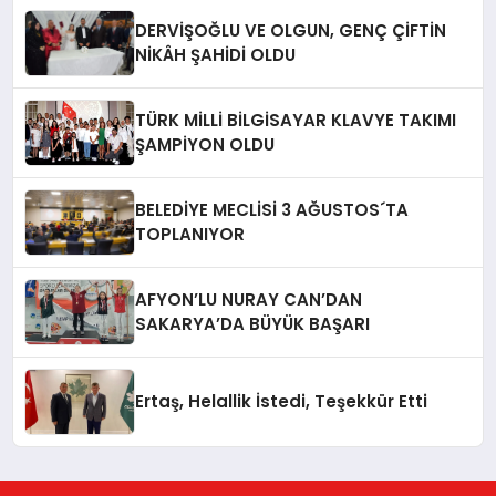
DERVİŞOĞLU VE OLGUN, GENÇ ÇİFTİN
NİKÂH ŞAHİDİ OLDU
TÜRK MİLLİ BİLGİSAYAR KLAVYE TAKIMI
ŞAMPİYON OLDU
BELEDİYE MECLİSİ 3 AĞUSTOS´TA
TOPLANIYOR
AFYON’LU NURAY CAN’DAN
SAKARYA’DA BÜYÜK BAŞARI
Ertaş, Helallik İstedi, Teşekkür Etti