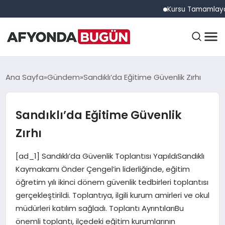
Kursu Tamamlayan Sürüc
ANASAYFA
Ana Sayfa
Gündem
Sandıklı’da Eğitime Güvenlik Zırhı
Sandıklı’da Eğitime Güvenlik
GÜNDEM
Zırhı
EĞITIM
[ad_1] Sandıklı’da Güvenlik Toplantısı YapıldıSandıklı
Kaymakamı Önder Çengel’in liderliğinde, eğitim
öğretim yılı ikinci dönem güvenlik tedbirleri toplantısı
DÜNYA
gerçekleştirildi. Toplantıya, ilgili kurum amirleri ve okul
müdürleri katılım sağladı. Toplantı AyrıntılarıBu
önemli toplantı, ilçedeki eğitim kurumlarının
EKONOMI