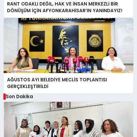
RANT ODAKLI DEĞIL, HAK VE İNSAN MERKEZLi BiR
DÖNÜŞÜM İÇiN AFYONKARAHiSAR’IN YANINDAYIZ!
AĞUSTOS AYI BELEDİYE MECLİS TOPLANTISI
GERÇEKLEŞTİRİLDİ
Son Dakika