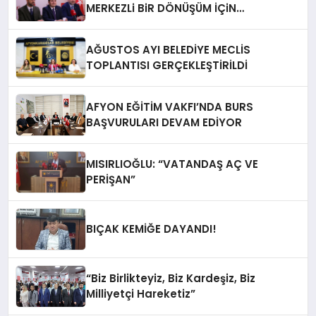
MERKEZLi BiR DÖNÜŞÜM İÇiN
AFYONKARAHiSAR’IN YANINDAYIZ!
AĞUSTOS AYI BELEDİYE MECLİS
TOPLANTISI GERÇEKLEŞTİRİLDİ
AFYON EĞİTİM VAKFI’NDA BURS
BAŞVURULARI DEVAM EDİYOR
MISIRLIOĞLU: “VATANDAŞ AÇ VE
PERİŞAN”
BIÇAK KEMİĞE DAYANDI!
“Biz Birlikteyiz, Biz Kardeşiz, Biz
Milliyetçi Hareketiz”