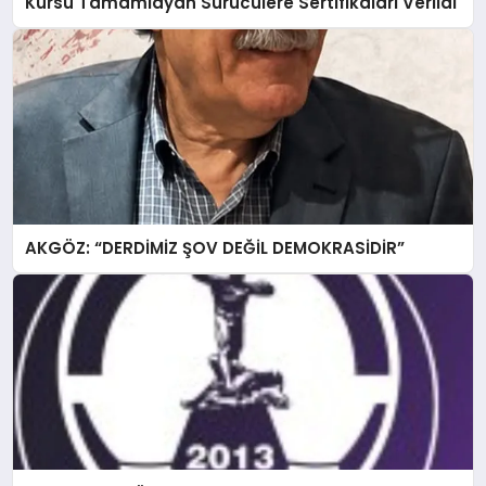
Kursu Tamamlayan Sürücülere Sertifikaları Verildi
AKGÖZ: “DERDİMİZ ŞOV DEĞİL DEMOKRASİDİR”