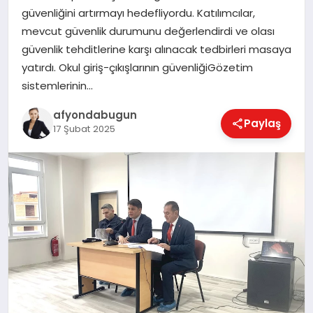
güvenliğini artırmayı hedefliyordu. Katılımcılar,
mevcut güvenlik durumunu değerlendirdi ve olası
güvenlik tehditlerine karşı alınacak tedbirleri masaya
MAGAZIN
yatırdı. Okul giriş-çıkışlarının güvenliğiGözetim
sistemlerinin…
SAĞLIK
afyondabugun
Paylaş
17 Şubat 2025
SIYASET
SPOR
YAŞAM