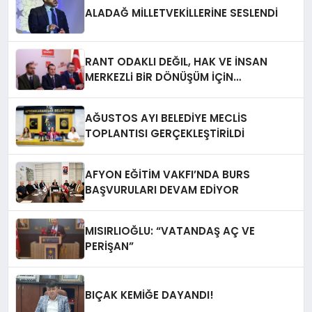
ALADAĞ MİLLETVEKİLLERİNE SESLENDİ
RANT ODAKLI DEĞIL, HAK VE İNSAN
MERKEZLi BiR DÖNÜŞÜM İÇiN
AFYONKARAHiSAR’IN YANINDAYIZ!
AĞUSTOS AYI BELEDİYE MECLİS
TOPLANTISI GERÇEKLEŞTİRİLDİ
AFYON EĞİTİM VAKFI’NDA BURS
BAŞVURULARI DEVAM EDİYOR
MISIRLIOĞLU: “VATANDAŞ AÇ VE
PERİŞAN”
BIÇAK KEMİĞE DAYANDI!