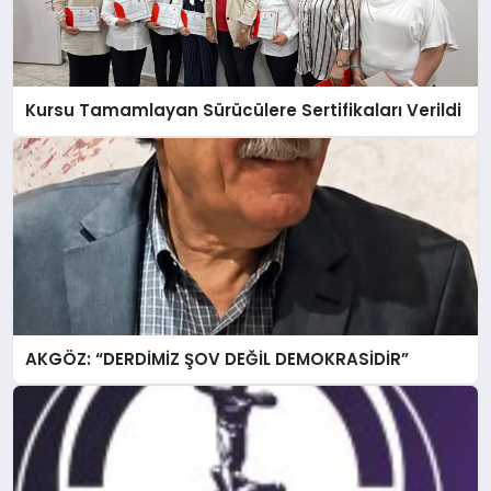
Kursu Tamamlayan Sürücülere Sertifikaları Verildi
AKGÖZ: “DERDİMİZ ŞOV DEĞİL DEMOKRASİDİR”