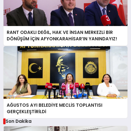
RANT ODAKLI DEĞIL, HAK VE İNSAN MERKEZLi BiR
DÖNÜŞÜM İÇiN AFYONKARAHiSAR’IN YANINDAYIZ!
AĞUSTOS AYI BELEDİYE MECLİS TOPLANTISI
GERÇEKLEŞTİRİLDİ
Son Dakika