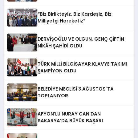
“Biz Birlikteyiz, Biz Kardeşiz, Biz
Milliyetçi Hareketiz”
DERVİŞOĞLU VE OLGUN, GENÇ ÇİFTİN
NİKÂH ŞAHİDİ OLDU
TÜRK MİLLİ BİLGİSAYAR KLAVYE TAKIMI
ŞAMPİYON OLDU
BELEDİYE MECLİSİ 3 AĞUSTOS´TA
TOPLANIYOR
AFYON’LU NURAY CAN’DAN
SAKARYA’DA BÜYÜK BAŞARI