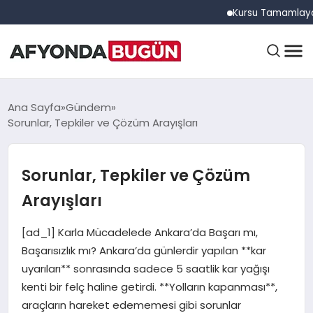
Kursu Tamamlayan Sürüc
ANASAYFA
Ana Sayfa
Gündem
Sorunlar, Tepkiler ve Çözüm Arayışları
GÜNDEM
Sorunlar, Tepkiler ve Çözüm
Arayışları
EĞITIM
[ad_1] Karla Mücadelede Ankara’da Başarı mı,
Başarısızlık mı? Ankara’da günlerdir yapılan **kar
DÜNYA
uyarıları** sonrasında sadece 5 saatlik kar yağışı
kenti bir felç haline getirdi. **Yolların kapanması**,
araçların hareket edememesi gibi sorunlar
EKONOMI