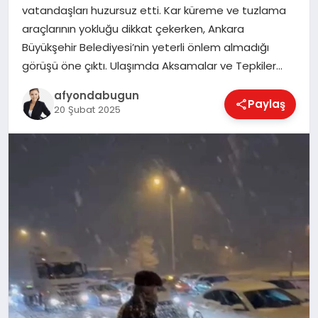
vatandaşları huzursuz etti. Kar küreme ve tuzlama
araçlarının yokluğu dikkat çekerken, Ankara
Büyükşehir Belediyesi’nin yeterli önlem almadığı
MAGAZIN
görüşü öne çıktı. Ulaşımda Aksamalar ve Tepkiler…
afyondabugun
Paylaş
SAĞLIK
20 Şubat 2025
SIYASET
SPOR
YAŞAM