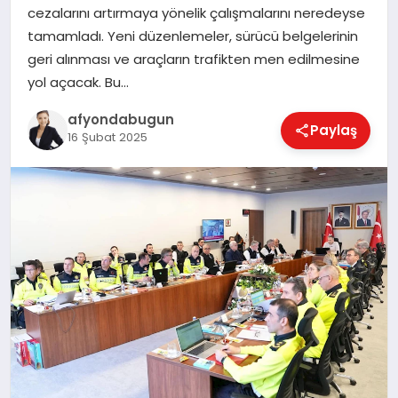
cezalarını artırmaya yönelik çalışmalarını neredeyse
tamamladı. Yeni düzenlemeler, sürücü belgelerinin
geri alınması ve araçların trafikten men edilmesine
MAGAZIN
yol açacak. Bu…
afyondabugun
Paylaş
SAĞLIK
16 Şubat 2025
SIYASET
SPOR
YAŞAM