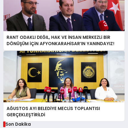
RANT ODAKLI DEĞIL, HAK VE İNSAN MERKEZLi BiR
DÖNÜŞÜM İÇiN AFYONKARAHiSAR’IN YANINDAYIZ!
AĞUSTOS AYI BELEDİYE MECLİS TOPLANTISI
GERÇEKLEŞTİRİLDİ
Son Dakika