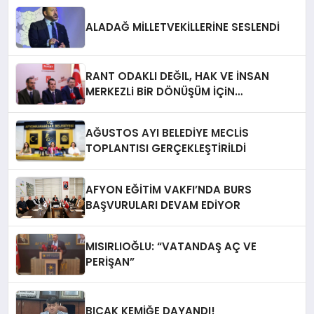
ALADAĞ MİLLETVEKİLLERİNE SESLENDİ
RANT ODAKLI DEĞIL, HAK VE İNSAN
MERKEZLi BiR DÖNÜŞÜM İÇiN
AFYONKARAHiSAR’IN YANINDAYIZ!
AĞUSTOS AYI BELEDİYE MECLİS
TOPLANTISI GERÇEKLEŞTİRİLDİ
AFYON EĞİTİM VAKFI’NDA BURS
BAŞVURULARI DEVAM EDİYOR
MISIRLIOĞLU: “VATANDAŞ AÇ VE
PERİŞAN”
BIÇAK KEMİĞE DAYANDI!