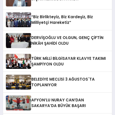
“Biz Birlikteyiz, Biz Kardeşiz, Biz
Milliyetçi Hareketiz”
DERVİŞOĞLU VE OLGUN, GENÇ ÇİFTİN
NİKÂH ŞAHİDİ OLDU
TÜRK MİLLİ BİLGİSAYAR KLAVYE TAKIMI
ŞAMPİYON OLDU
BELEDİYE MECLİSİ 3 AĞUSTOS´TA
TOPLANIYOR
AFYON’LU NURAY CAN’DAN
SAKARYA’DA BÜYÜK BAŞARI