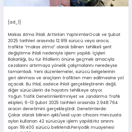
[ad_1]
Makas Atma İhlali: Arttırılan YaptırımlarOcak ve Şubat
2025 tarihleri arasında 12.919 sürücü veya araca,
trafikte “makas atma” olarak bilinen tehlikeli şerit
değiştirme ihlali nedeniyle işlem yapıldı. İçişleri
Bakanlığı, bu tür ihlallerin önüne geçmek amacıyla
cezalarını artırmaya yönelik çalışmalarını neredeyse
tamamladı. Yeni düzenlemeler, sürücü belgelerinin
geri alınması ve araçların trafikten men edilmesine yol
açacak. Bu ihlal, sadece ihlali gerçekleştirenin değil,
diğer sürücülerin de hayatını tehlikeye atıyor.
Yoğun Trafik DenetimleriEmniyet ve Jandarma Trafik
ekipleri, 6-13 Şubat 2025 tarihleri arasında 2.948.764
aracın denetimini gerçekleştirdi. Denetimlerde:
Çakar olarak bilinen ışıklı/sesli uyarı cihazını mevzuata
aykırı kullanan 42 sürücüye işlem yapıldı.Hız sınırını
aşan 119.400 sürücü belirlendi.Periyodik muayenesi