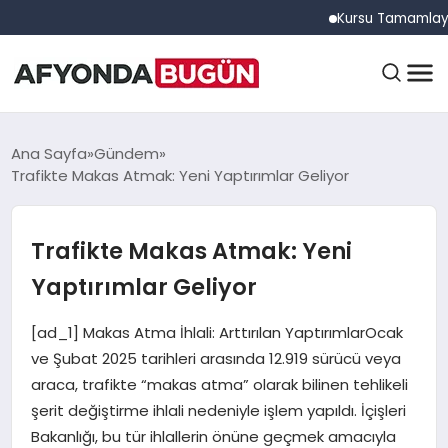
Kursu Tamamlayan Sürüc
ANASAYFA
Ana Sayfa
Gündem
Trafikte Makas Atmak: Yeni Yaptırımlar Geliyor
GÜNDEM
Trafikte Makas Atmak: Yeni
Yaptırımlar Geliyor
EĞITIM
[ad_1] Makas Atma İhlali: Arttırılan YaptırımlarOcak
ve Şubat 2025 tarihleri arasında 12.919 sürücü veya
DÜNYA
araca, trafikte “makas atma” olarak bilinen tehlikeli
şerit değiştirme ihlali nedeniyle işlem yapıldı. İçişleri
Bakanlığı, bu tür ihlallerin önüne geçmek amacıyla
EKONOMI