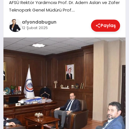
AFSÜ Rektör Yardımcısı Prof. Dr. Adem Aslan ve Zafer
Teknopark Genel Müdürü Prof….
MAGAZIN
afyondabugun
Paylaş
12 Şubat 2025
SAĞLIK
SIYASET
SPOR
YAŞAM