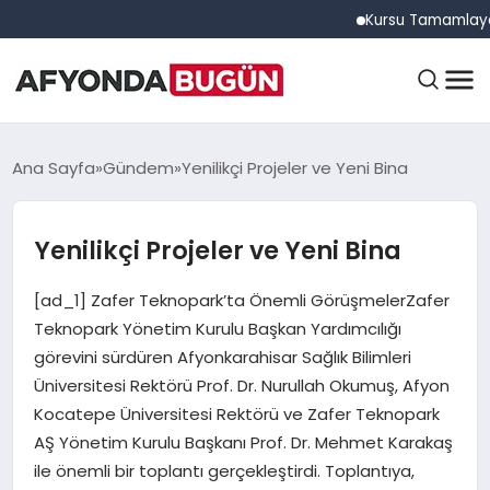
Kursu Tamamlayan Sürücü
ANASAYFA
Ana Sayfa
Gündem
Yenilikçi Projeler ve Yeni Bina
Yenilikçi Projeler ve Yeni Bina
GÜNDEM
[ad_1] Zafer Teknopark’ta Önemli GörüşmelerZafer
EĞITIM
Teknopark Yönetim Kurulu Başkan Yardımcılığı
görevini sürdüren Afyonkarahisar Sağlık Bilimleri
Üniversitesi Rektörü Prof. Dr. Nurullah Okumuş, Afyon
DÜNYA
Kocatepe Üniversitesi Rektörü ve Zafer Teknopark
AŞ Yönetim Kurulu Başkanı Prof. Dr. Mehmet Karakaş
ile önemli bir toplantı gerçekleştirdi. Toplantıya,
EKONOMI