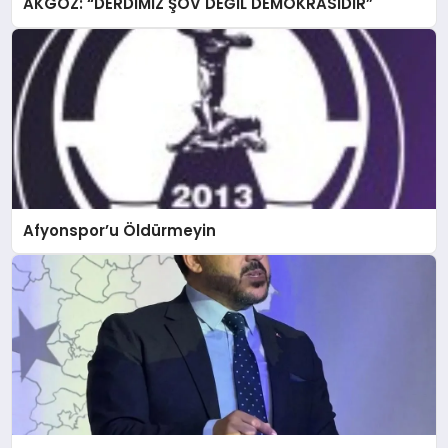
AKGÖZ: “DERDİMİZ ŞOV DEĞİL DEMOKRASİDİR”
Afyonspor’u Öldürmeyin