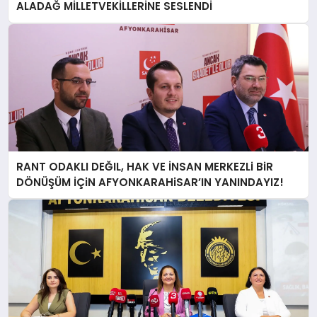
ALADAĞ MİLLETVEKİLLERİNE SESLENDİ
RANT ODAKLI DEĞIL, HAK VE İNSAN MERKEZLi BiR
DÖNÜŞÜM İÇiN AFYONKARAHiSAR’IN YANINDAYIZ!