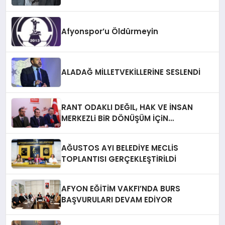
Afyonspor’u Öldürmeyin
ALADAĞ MİLLETVEKİLLERİNE SESLENDİ
RANT ODAKLI DEĞIL, HAK VE İNSAN
MERKEZLi BiR DÖNÜŞÜM İÇiN
AFYONKARAHiSAR’IN YANINDAYIZ!
AĞUSTOS AYI BELEDİYE MECLİS
TOPLANTISI GERÇEKLEŞTİRİLDİ
AFYON EĞİTİM VAKFI’NDA BURS
BAŞVURULARI DEVAM EDİYOR