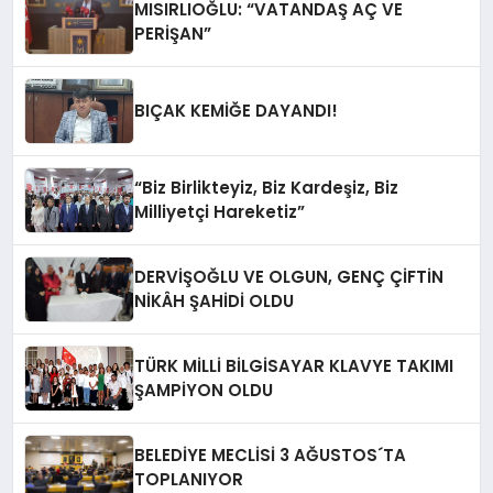
MISIRLIOĞLU: “VATANDAŞ AÇ VE
PERİŞAN”
BIÇAK KEMİĞE DAYANDI!
“Biz Birlikteyiz, Biz Kardeşiz, Biz
Milliyetçi Hareketiz”
DERVİŞOĞLU VE OLGUN, GENÇ ÇİFTİN
NİKÂH ŞAHİDİ OLDU
TÜRK MİLLİ BİLGİSAYAR KLAVYE TAKIMI
ŞAMPİYON OLDU
BELEDİYE MECLİSİ 3 AĞUSTOS´TA
TOPLANIYOR