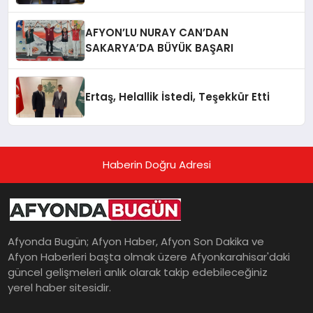
AFYON’LU NURAY CAN’DAN
SAKARYA’DA BÜYÜK BAŞARI
Ertaş, Helallik İstedi, Teşekkür Etti
Haberin Doğru Adresi
Afyonda Bugün; Afyon Haber, Afyon Son Dakika ve
Afyon Haberleri başta olmak üzere Afyonkarahisar'daki
güncel gelişmeleri anlık olarak takip edebileceğiniz
yerel haber sitesidir.