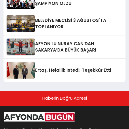
ŞAMPİYON OLDU
BELEDİYE MECLİSİ 3 AĞUSTOS´TA
TOPLANIYOR
AFYON’LU NURAY CAN’DAN
SAKARYA’DA BÜYÜK BAŞARI
Ertaş, Helallik İstedi, Teşekkür Etti
Haberin Doğru Adresi