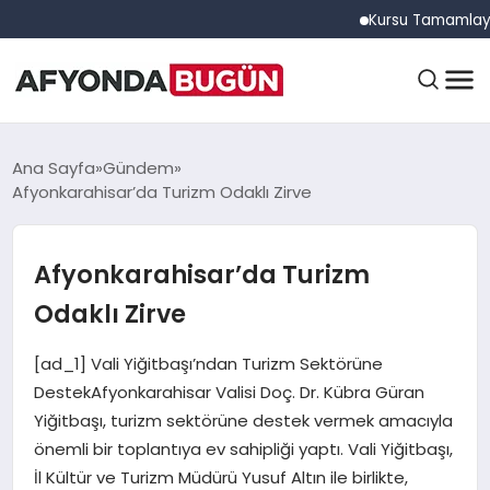
Kursu Tamamlayan Sürüc
ANASAYFA
Ana Sayfa
Gündem
Afyonkarahisar’da Turizm Odaklı Zirve
GÜNDEM
Afyonkarahisar’da Turizm
Odaklı Zirve
EĞITIM
[ad_1] Vali Yiğitbaşı’ndan Turizm Sektörüne
DestekAfyonkarahisar Valisi Doç. Dr. Kübra Güran
DÜNYA
Yiğitbaşı, turizm sektörüne destek vermek amacıyla
önemli bir toplantıya ev sahipliği yaptı. Vali Yiğitbaşı,
İl Kültür ve Turizm Müdürü Yusuf Altın ile birlikte,
EKONOMI