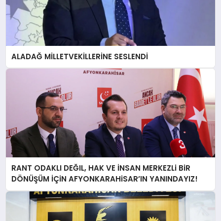
ALADAĞ MİLLETVEKİLLERİNE SESLENDİ
RANT ODAKLI DEĞIL, HAK VE İNSAN MERKEZLi BiR
DÖNÜŞÜM İÇiN AFYONKARAHiSAR’IN YANINDAYIZ!