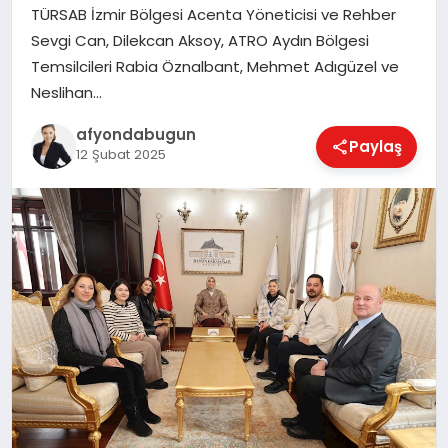
TÜRSAB İzmir Bölgesi Acenta Yöneticisi ve Rehber
Sevgi Can, Dilekcan Aksoy, ATRO Aydın Bölgesi
Temsilcileri Rabia Öznalbant, Mehmet Adıgüzel ve
MAGAZIN
Neslihan…
afyondabugun
Paylaş
SAĞLIK
12 Şubat 2025
SIYASET
SPOR
YAŞAM