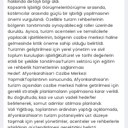
hakkında detaylı bilgi aldı.
Kapsamlı İşbirliği GörüşmeleriGörüşme sırasında,
katılımcılar arasında güçlü bir işbirliği yapılmasının
önemi vurgulandı. Özellikle turizm rehberlerinin
bölgenin tanıtımında oynayabileceği roller üzerinde
duruldu. Ayrıca, turizm acenteleri ve temsilcilerle
yapılacak işbirliklerinin, bölgenin cazibe merkezi haline
gelmesinde kritik öneme sahip olduğu belirtildi.
Turizmin geliştirilmesi için yerel yönetim ve sivil
toplum kuruluşları işbirliğiKültürel ve tarihi değerlerin
etkili bir şekilde tanıtılmasıTurizm sektörü için eğitim
ve rehberlik hizmetlerinin sağlanması
Hedef: Afyonkarahisar’ı Cazibe Merkezi
YapmakToplantının sonucunda, Afyonkarahisar’ın
turizm açısından cazibe merkezi haline getirilmesi için
gerekli stratejik planlamaların yapılmasına karar verildi.
Bu doğrultuda, kısa ve uzun vadeli hedefler
belirlenerek, somut adımlar atılması planlandı.
Vali Yiğitbaşı, toplantının ardından yaptığı açıklamada,
Afyonkarahisar’ın turizm potansiyelini üst düzeye
taşımak için yerel yönetimler, acenteler ve rehberlerle
işbirliğinin güçlendirilmesi gerektiğini belirtti.