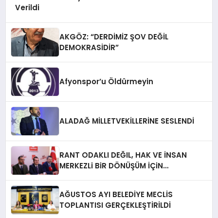
Verildi
AKGÖZ: “DERDİMİZ ŞOV DEĞİL
DEMOKRASİDİR”
Afyonspor’u Öldürmeyin
ALADAĞ MİLLETVEKİLLERİNE SESLENDİ
RANT ODAKLI DEĞIL, HAK VE İNSAN
MERKEZLi BiR DÖNÜŞÜM İÇiN
AFYONKARAHiSAR’IN YANINDAYIZ!
AĞUSTOS AYI BELEDİYE MECLİS
TOPLANTISI GERÇEKLEŞTİRİLDİ