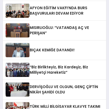
AFYON EĞİTİM VAKFI’NDA BURS
BAŞVURULARI DEVAM EDİYOR
MISIRLIOĞLU: “VATANDAŞ AÇ VE
PERİŞAN”
BIÇAK KEMİĞE DAYANDI!
“Biz Birlikteyiz, Biz Kardeşiz, Biz
Milliyetçi Hareketiz”
DERVİŞOĞLU VE OLGUN, GENÇ ÇİFTİN
NİKÂH ŞAHİDİ OLDU
TÜRK MİLLİ BİLGİSAYAR KLAVYE TAKIMI