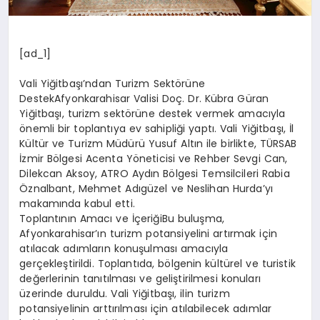
[ad_1]
Vali Yiğitbaşı’ndan Turizm Sektörüne
DestekAfyonkarahisar Valisi Doç. Dr. Kübra Güran
Yiğitbaşı, turizm sektörüne destek vermek amacıyla
önemli bir toplantıya ev sahipliği yaptı. Vali Yiğitbaşı, İl
Kültür ve Turizm Müdürü Yusuf Altın ile birlikte, TÜRSAB
İzmir Bölgesi Acenta Yöneticisi ve Rehber Sevgi Can,
Dilekcan Aksoy, ATRO Aydın Bölgesi Temsilcileri Rabia
Öznalbant, Mehmet Adıgüzel ve Neslihan Hurda’yı
makamında kabul etti.
Toplantının Amacı ve İçeriğiBu buluşma,
Afyonkarahisar’ın turizm potansiyelini artırmak için
atılacak adımların konuşulması amacıyla
gerçekleştirildi. Toplantıda, bölgenin kültürel ve turistik
değerlerinin tanıtılması ve geliştirilmesi konuları
üzerinde duruldu. Vali Yiğitbaşı, ilin turizm
potansiyelinin arttırılması için atılabilecek adımlar