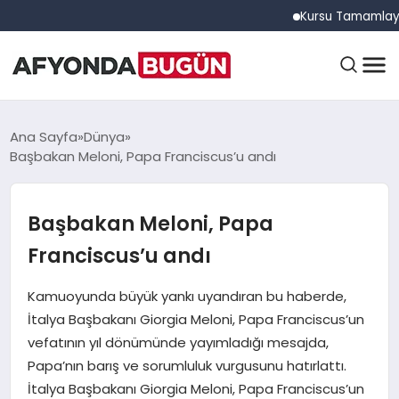
Kursu Tamamlayan Sürüc
ANASAYFA
Ana Sayfa
Dünya
Başbakan Meloni, Papa Franciscus’u andı
GÜNDEM
Başbakan Meloni, Papa
Franciscus’u andı
EĞITIM
Kamuoyunda büyük yankı uyandıran bu haberde,
İtalya Başbakanı Giorgia Meloni, Papa Franciscus’un
DÜNYA
vefatının yıl dönümünde yayımladığı mesajda,
Papa’nın barış ve sorumluluk vurgusunu hatırlattı.
İtalya Başbakanı Giorgia Meloni, Papa Franciscus’un
EKONOMI