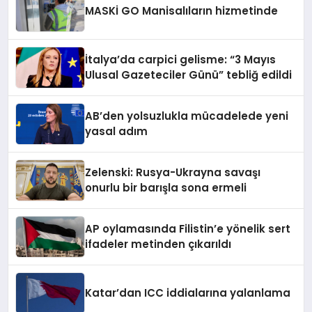
MASKİ GO Manisalıların hizmetinde
İtalya’da carpici gelisme: “3 Mayıs
Ulusal Gazeteciler Günü” tebliğ edildi
AB’den yolsuzlukla mücadelede yeni
yasal adım
Zelenski: Rusya-Ukrayna savaşı
onurlu bir barışla sona ermeli
AP oylamasında Filistin’e yönelik sert
ifadeler metinden çıkarıldı
Katar’dan ICC iddialarına yalanlama