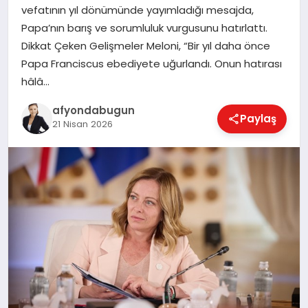
vefatının yıl dönümünde yayımladığı mesajda,
Papa’nın barış ve sorumluluk vurgusunu hatırlattı.
Dikkat Çeken Gelişmeler Meloni, “Bir yıl daha önce
MAGAZIN
Papa Franciscus ebediyete uğurlandı. Onun hatırası
hâlâ…
SAĞLIK
afyondabugun
Paylaş
21 Nisan 2026
SIYASET
SPOR
YAŞAM