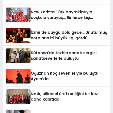
New York’ta Türk bayraklarıyla
coşkulu yürüyüş… Binlerce kişi
Manhattan’ta bir araya geldi
İzmir’de duygu dolu gece… Unutulmuş
notaların izi büyük ilgi gördü
Kütahya’da tezhip sanatı sergisi
sanatseverlerle buluştu
Oğuzhan Koç sevenleriyle buluştu –
Aydın’da
İzmir, bilimsel üretkenliğini bir kez
daha kanıtladı