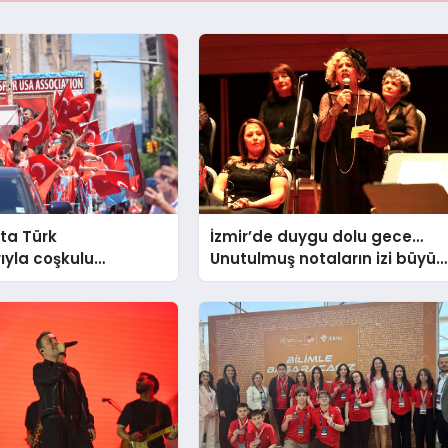
ta Türk
İzmir’de duygu dolu gece…
ıyla coşkulu
Unutulmuş notaların izi büyük
Binlerce kişi
ilgi gördü
’ta bir araya geldi