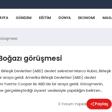
AYFA
GÜNDEM
EĞITIM
DÜNYA
EKONOMI
MAG
görüşmesi
Boğazı görüşmesi
Birleşik Devletleri (ABD) devlet sekreteri Marco Rubio, Birleşik
ir araya geldi. Amerika Birleşik Devletleri (ABD) devlet
Bakanı Yvette Cooper ile ABD’de bir araya geldi. Görüşmenin,
i’ne gerçekleştirdiği ziyaret vesilesiyle yapıldığını belirten…
0 Yorum Yapıldı
Paylaş