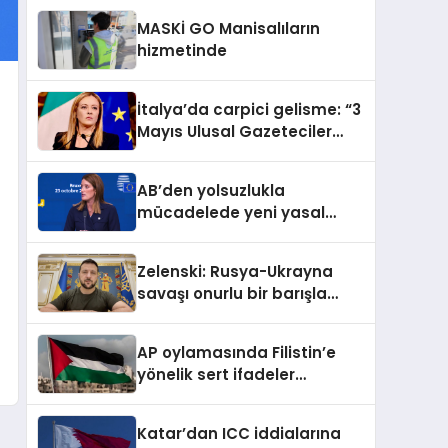
MASKİ GO Manisalıların
hizmetinde
İtalya’da carpici gelisme: “3
Mayıs Ulusal Gazeteciler
Günü” tebliğ edildi
AB’den yolsuzlukla
mücadelede yeni yasal
adım
Zelenski: Rusya-Ukrayna
savaşı onurlu bir barışla
sona ermeli
AP oylamasında Filistin’e
yönelik sert ifadeler
metinden çıkarıldı
Katar’dan ICC iddialarına