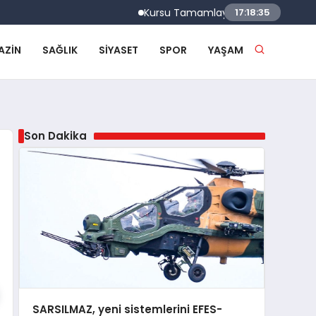
Kursu Tamamlayan Sürücülere Sertifikaları
17:18:36
AZIN
SAĞLIK
SIYASET
SPOR
YAŞAM
Son Dakika
SARSILMAZ, yeni sistemlerini EFES-