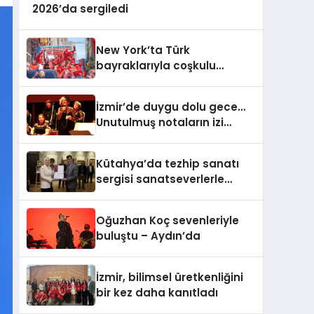
2026’da sergiledi
New York’ta Türk
bayraklarıyla coşkulu
yürüyüş… Binlerce kişi
Manhattan’ta bir araya
İzmir’de duygu dolu gece…
geldi
Unutulmuş notaların izi
büyük ilgi gördü
Kütahya’da tezhip sanatı
sergisi sanatseverlerle
buluştu
Oğuzhan Koç sevenleriyle
buluştu – Aydın’da
İzmir, bilimsel üretkenliğini
bir kez daha kanıtladı