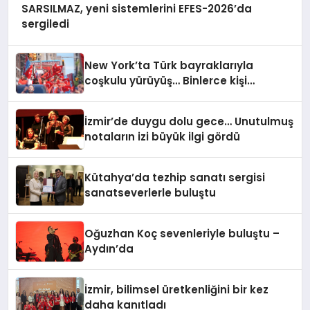
SARSILMAZ, yeni sistemlerini EFES-2026’da
sergiledi
New York’ta Türk bayraklarıyla
coşkulu yürüyüş… Binlerce kişi
Manhattan’ta bir araya geldi
İzmir’de duygu dolu gece… Unutulmuş
notaların izi büyük ilgi gördü
Kütahya’da tezhip sanatı sergisi
sanatseverlerle buluştu
Oğuzhan Koç sevenleriyle buluştu –
Aydın’da
İzmir, bilimsel üretkenliğini bir kez
daha kanıtladı