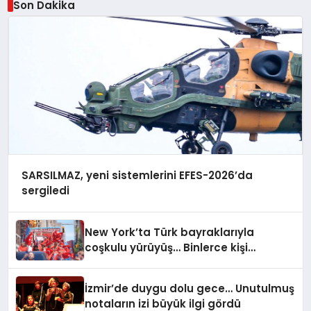
Son Dakika
SARSILMAZ, yeni sistemlerini EFES-2026’da
sergiledi
New York’ta Türk bayraklarıyla
coşkulu yürüyüş… Binlerce kişi
Manhattan’ta bir araya geldi
İzmir’de duygu dolu gece… Unutulmuş
notaların izi büyük ilgi gördü