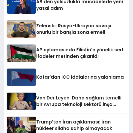
AB’den yolsuzlukla mücadelede yeni
yasal adım
Zelenski: Rusya-Ukrayna savaşı
onurlu bir barışla sona ermeli
AP oylamasında Filistin’e yönelik sert
ifadeler metinden çıkarıldı
Katar’dan ICC iddialarına yalanlama
Von Der Leyen: Daha sağlam temelli
bir Avrupa teknoloji sektörü inşa
ediyoruz
Trump’tan İran açıklaması: İran
nükleer silaha sahip olmayacak