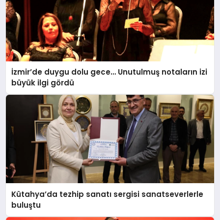
İzmir’de duygu dolu gece… Unutulmuş notaların izi
büyük ilgi gördü
Kütahya’da tezhip sanatı sergisi sanatseverlerle
buluştu