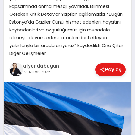
kapsamında anma mesajı yayınladı. Bilinmesi
Gereken Kritik Detaylar Yapılan açıklamada, “Bugün
Estonya’da Gaziler Günü; hizmet edenleri, hayatını
MAGAZIN
kaybedenleri ve özgürlüğümüz için mücadele
etmeye devam edenleri, onları destekleyen
SAĞLIK
yakınlarıyla bir arada anıyoruz” kaydedildi. Öne Çıkan
Diğer Gelişmeler…
afyondabugun
SIYASET
Paylaş
23 Nisan 2026
SPOR
YAŞAM