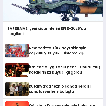
SARSILMAZ, yeni sistemlerini EFES-2026’da
sergiledi
New York’ta Türk bayraklarıyla
coşkulu yürüyüş… Binlerce kişi
Manhattan’ta bir araya geldi
İzmir’de duygu dolu gece… Unutulmuş
notaların izi büyük ilgi gördü
Kütahya’da tezhip sanatı sergisi
sanatseverlerle buluştu
Oğuzhan Koç sevenleriyle buluştu –