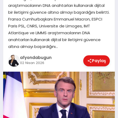
araştırmacılarının DNA anahtarları kullanarak dijital
bir iletişimi güvence altına almayı başardığını belirtti.
Fransa Cumhurbaşkanı Emmanuel Macron, ESPCI
MAGAZIN
Paris PSL, CNRS, Universite de Limoges, IMT
Atlantique ve LIMMS araştırmacılarının DNA
SAĞLIK
anahtarları kullanarak dijital bir iletişimi güvence
altına almayı başardığını…
afyondabugun
SIYASET
Paylaş
02 Nisan 2026
SPOR
YAŞAM