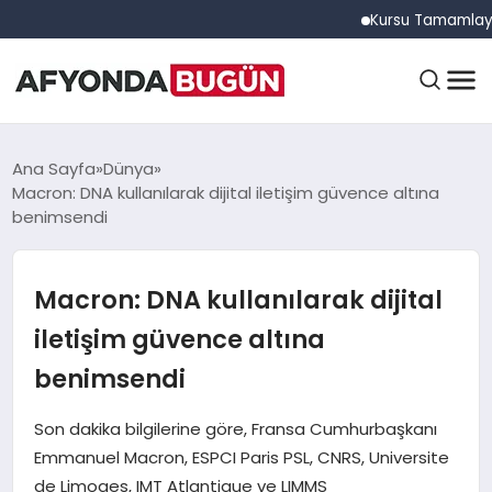
Kursu Tamamlayan Sürüc
ANASAYFA
Ana Sayfa
Dünya
Macron: DNA kullanılarak dijital iletişim güvence altına
benimsendi
GÜNDEM
Macron: DNA kullanılarak dijital
EĞITIM
iletişim güvence altına
benimsendi
DÜNYA
Son dakika bilgilerine göre, Fransa Cumhurbaşkanı
Emmanuel Macron, ESPCI Paris PSL, CNRS, Universite
de Limoges, IMT Atlantique ve LIMMS
EKONOMI